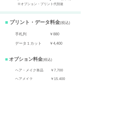
​※オプション・プリント代別途
■
プリント・データ料金
(税込
)
手札判 ￥880
データ１カット ￥4,400
■​
オプション料金
(税込
)
ヘア・メイク単品 ￥7,700
ヘアメイク ￥15,400
ヘアメイク＆着付け ￥20,900
※
ヘアメイクは事前予約制となります。