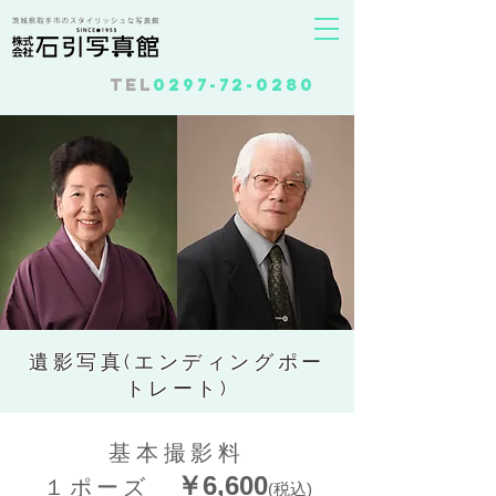
Tel
0297-72-0280
遺影写真(エンディング​ポー
トレート)
基本撮影料
￥6,6
00
１ポーズ
(税込
)